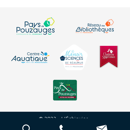
© 2023 - L’Échiquier -
Mentions
-
Plan du
-
Déclaration sur
-
légales
site
l’accessibilité