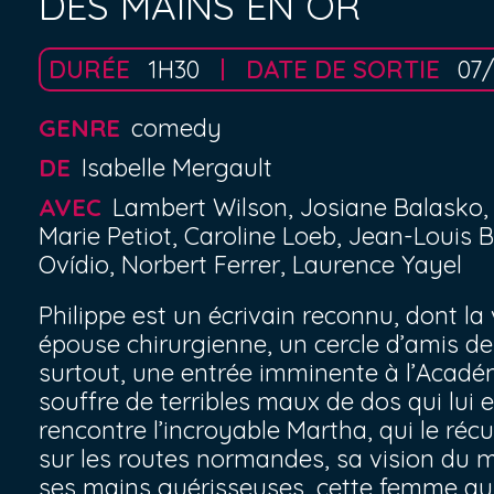
DES MAINS EN OR
DURÉE
1H30
DATE DE SORTIE
07
GENRE
comedy
DE
Isabelle Mergault
AVEC
Lambert Wilson, Josiane Balasko, 
Marie Petiot, Caroline Loeb, Jean-Louis 
Ovídio, Norbert Ferrer, Laurence Yayel
Philippe est un écrivain reconnu, dont la
épouse chirurgienne, un cercle d’amis de
surtout, une entrée imminente à l’Académ
souffre de terribles maux de dos qui lui 
rencontre l’incroyable Martha, qui le réc
sur les routes normandes, sa vision du 
ses mains guérisseuses, cette femme qui p