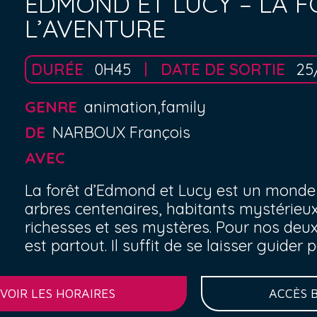
EDMOND ET LUCY – LA FO
L’AVENTURE
DURÉE
0H45
DATE DE SORTIE
25
GENRE
animation,family
DE
NARBOUX François
AVEC
La forêt d’Edmond et Lucy est un monde à 
arbres centenaires, habitants mystérieux
richesses et ses mystères. Pour nos deux
est partout. Il suffit de se laisser guider pa
VOIR LES HORAIRES
ACCÈS 