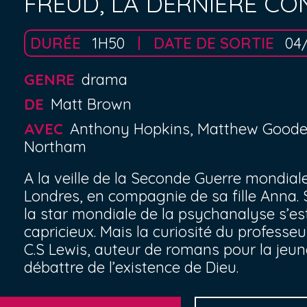
FREUD, LA DERNIÈRE CO
DURÉE
1H50
DATE DE SORTIE
04
GENRE
drama
DE
Matt Brown
AVEC
Anthony Hopkins, Matthew Goode, L
Northam
A la veille de la Seconde Guerre mondial
Londres, en compagnie de sa fille Anna. S
la star mondiale de la psychanalyse s’est
capricieux. Mais la curiosité du professeu
C.S Lewis, auteur de romans pour la jeu
débattre de l’existence de Dieu.