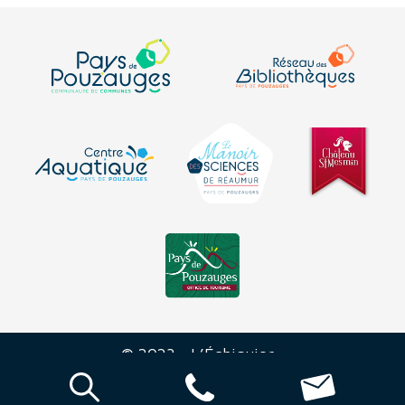
© 2023 - L’Échiquier -
Mentions
-
Plan du
-
Déclaration sur
-
légales
site
l’accessibilité
Réalisation Agence Morgane