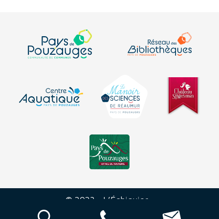
© 2023 - L’Échiquier -
Mentions
-
Plan du
-
Déclaration sur
-
légales
site
l’accessibilité