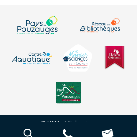
© 2023 - L’Échiquier -
Mentions
-
Plan du
-
Déclaration sur
-
légales
site
l’accessibilité