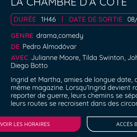
LA CHAMBRE D’À CÔTÉ
DURÉE
1H46
DATE DE SORTIE
08
GENRE
drama,comedy
DE
Pedro Almodóvar
AVEC
Julianne Moore, Tilda Swinton, Jo
Diego Botto
Ingrid et Martha, amies de longue date, o
même magazine. Lorsqu’Ingrid devient r
reporter de guerre, leurs chemins se sép
leurs routes se recroisent dans des circ
VOIR LES HORAIRES
ACCÈS 