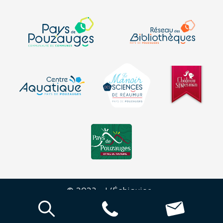
© 2023 - L’Échiquier -
Mentions
-
Plan du
-
Déclaration sur
-
légales
site
l’accessibilité
Réalisation Agence Morgane