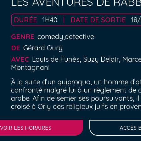
LES AVENTURES DE RABB
DURÉE
1H40
DATE DE SORTIE
18/
GENRE
comedy,detective
DE
Gérard Oury
AVEC
Louis de Funès, Suzy Delair, Marce
Montagnani
À la suite d’un quiproquo, un homme d’aff
confronté malgré lui à un règlement de 
arabe. Afin de semer ses poursuivants, il
croisé à Orly des religieux juifs en prov
VOIR LES HORAIRES
ACCÈS 