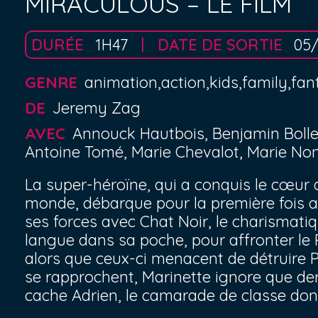
MIRACULOUS – LE FILM
DURÉE
1H47
DATE DE SORTIE
05
GENRE
animation,action,kids,family,f
DE
Jeremy Zag
AVEC
Annouck Hautbois, Benjamin Bolle
Antoine Tomé, Marie Chevalot, Marie No
La super-héroïne, qui a conquis le cœur d
monde, débarque pour la première fois a
ses forces avec Chat Noir, le charismatiq
langue dans sa poche, pour affronter le P
alors que ceux-ci menacent de détruire Pa
se rapprochent, Marinette ignore que de
cache Adrien, le camarade de classe don