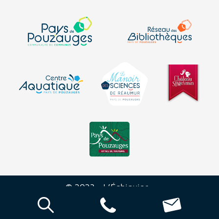
© 2023 - L’Échiquier -
Mentions
-
Plan du
-
Déclaration sur
-
légales
site
l’accessibilité
Réalisation Agence Morgane