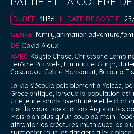
PATTIE ET LA COLÈRE D
DURÉE
1H36
DATE DE SORTIE
25
GENRE
family,animation,adventure,fan
DE
David Alaux
AVEC
Kaycie Chase, Christophe Lemoine,
Jérôme Pauwels, Emmanuel Garijo, Julie
Casanova, Céline Monsarrat, Barbara Tis
La vie s’écoule paisiblement à Yolcos, bel
Grèce antique, lorsque la population est
Une jeune souris aventurière et le chat q
insu le vieux Jason et ses Argonautes dan
Mais bien plus qu’un coup de main, l’opé
affronter les créatures mythiques les pl
surmonter tous les dangers à leur place.