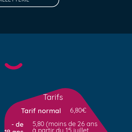
Tarifs
6,80€
Tarif normal
5,80 (moins de 26 ans
- de
à partir du 15 juillet
18 ans