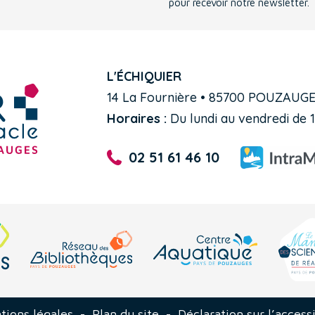
pour recevoir notre newsletter.
L'ÉCHIQUIER
14 La Fournière • 85700 POUZAUG
Horaires :
Du lundi au vendredi de 1
02 51 61 46 10
tions légales
-
Plan du site
-
Déclaration sur l’accessi