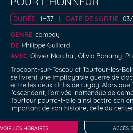
POUR L’HONNEUR
DURÉE
1H37
DATE DE SORTIE
03
GENRE
comedy
DE
Philippe Guillard
AVEC
Olivier Marchal, Olivia Bonamy, 
Trocpont-sur-Tescou et Tourtour-les-Bain
se livrent une impitoyable guerre de clo
entre les deux clubs de rugby. Alors que
l’ascendant, l’arrivée inattendue de dem
Tourtour pourra-t-elle ainsi battre son e
important de son histoire, celle du cente
VOIR LES HORAIRES
ACCÈS 