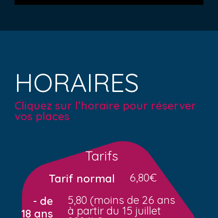
HORAIRES
Cliquez sur l’horaire pour réserver
vos places
Tarifs
6,80€
Tarif normal
5,80 (moins de 26 ans
- de
à partir du 15 juillet
18 ans