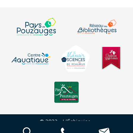
© 2023 - L’Échiquier -
Mentions
-
Plan du
-
Déclaration sur
-
légales
site
l’accessibilité