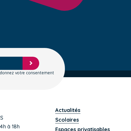
s donnez votre consentement
Actualités
ES
Scolaires
4h à 18h
Espaces privatisables