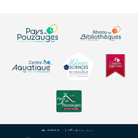
© 2023 - L’Échiquier -
Mentions
-
Plan du
-
Déclaration sur
-